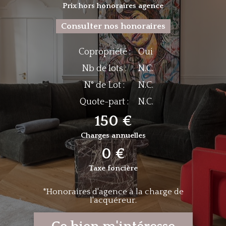
Prix hors honoraires agence
Consulter nos honoraires
Copropriété :
Oui
Nb de lots :
N.C.
N° de Lot :
N.C.
Quote-part :
N.C.
150 €
Charges annuelles
0 €
Taxe foncière
*Honoraires d'agence à la charge de
l'acquéreur.