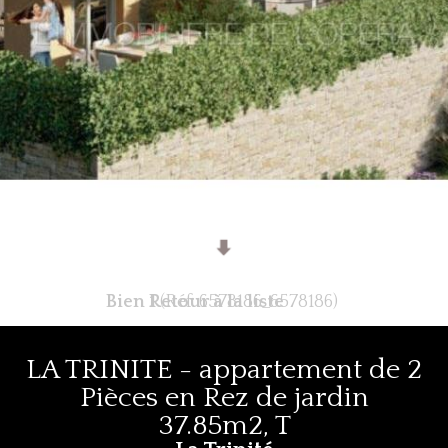
Bien 1
Retour à la liste
(Réf: 6578186_6578186)
LA TRINITE - appartement de 2
Pièces en Rez de jardin
37.85m2, T