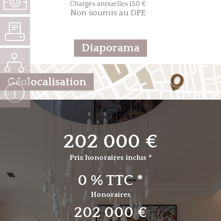
Charges annuelles 150 €
Non soumis au DPE
Diaporama
Géolocalisation
202 000 €
Prix honoraires inclus *
0 % TTC *
Honoraires
202 000 €