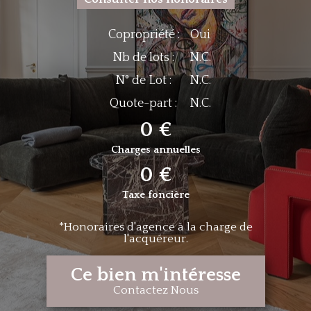
Copropriété :
Oui
Nb de lots :
N.C.
N° de Lot :
N.C.
Quote-part :
N.C.
0 €
Charges annuelles
0 €
Taxe foncière
*Honoraires d'agence à la charge de
l'acquéreur.
Ce bien m'intéresse
Contactez Nous