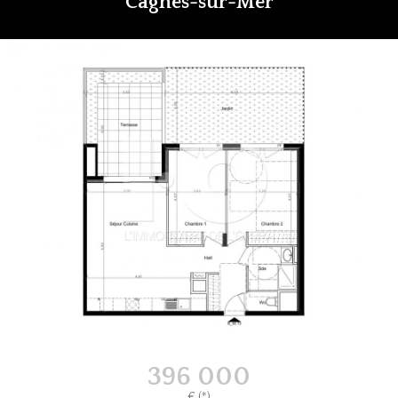
Cagnes-sur-Mer
396 000
€ (*)