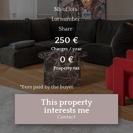
Nb of lots :
Lot number :
Share :
250 €
Charges / year
0 €
Property tax
*Fees paid by the buyer.
This property
interests me
Contact