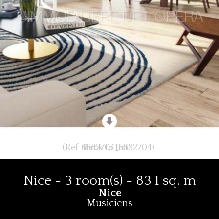
(Ref: 6582704_6582704)
Back to list
Nice - 3 room(s) - 83.1 sq. m
Nice
Musiciens