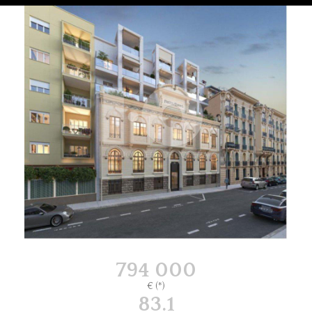
794 000
€ (*)
83.1