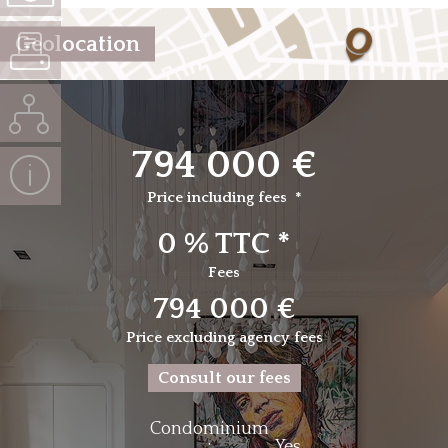
Geolocation
794 000 €
Price including fees *
0 % TTC *
Fees
794 000 €
Price excluding agency fees
Consult our fees
Condominium
:
Yes