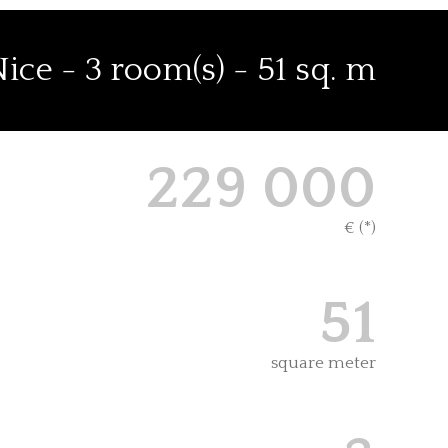
ice - 3 room(s) - 51 sq. m
229 000
€ (*)
51
square meter