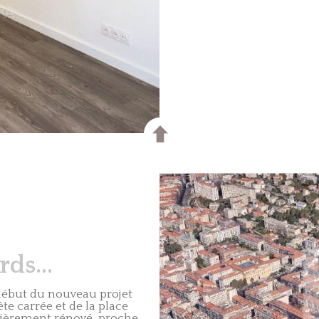
ds...
début du nouveau projet
ête carrée et de la place
tièrement rénové, proche