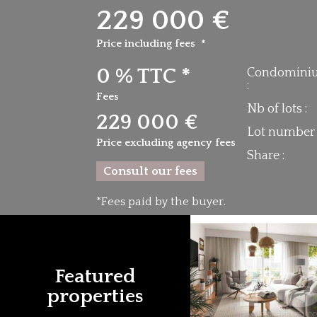
229 000 €
Price including fees *
0 % TTC *
Condomini
:
Fees
Nb of lots :
229 000 €
Lot number 
Price excluding agency fees
Share :
Consult our fees
*Fees paid by the buyer.
Featured
properties